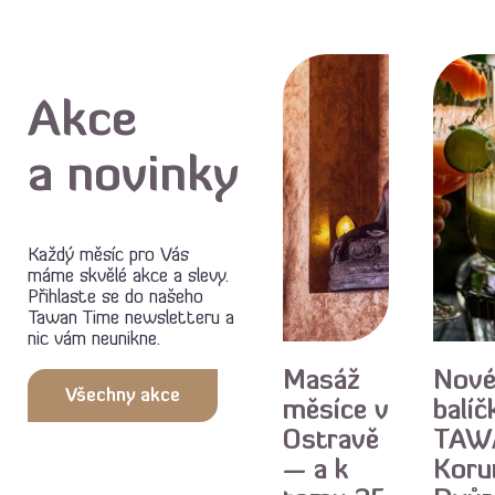
Akce
a novinky
Každý měsíc pro Vás
máme skvělé akce a slevy.
Přihlaste se do našeho
Akce
Ak
Tawan Time newsletteru
a
nic vám neunikne.
Masáž
Nov
Všechny akce
měsíce v
balíč
Ostravě
TAW
— a k
Koru