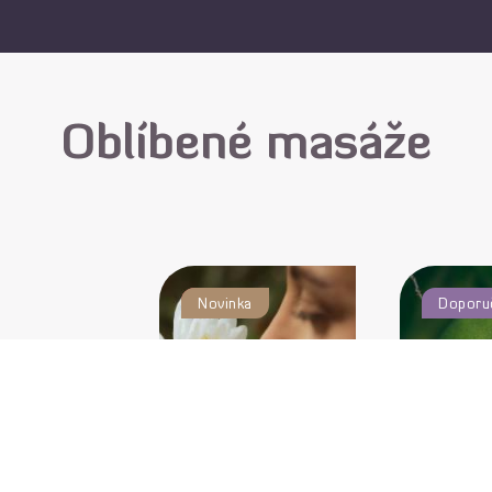
Oblíbené masáže
Akce
Novinka
Doporu