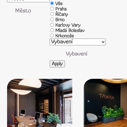
Město
Vše
Praha
Město
Říčany
Brno
Karlovy Vary
Mladá Boleslav
Krkonoše
Ostrava
Vybavení