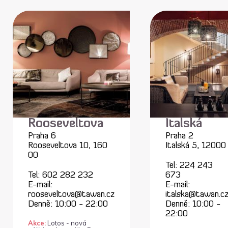
Rooseveltova
Italská
Praha 6
Praha 2
Rooseveltova 10, 160
Italská 5, 12000
00
Tel:
224 243
Tel:
602 282 232
673
E-mail:
E-mail:
rooseveltova@tawan.cz
italska@tawan.c
Denně: 10:00 - 22:00
Denně: 10:00 -
22:00
Akce:
Lotos - nová