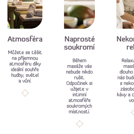
Atmosféra
Naprosté
Neko
soukromí
re
Můžete se těšit
na příjemnou
Během
Relax
atmosféru díky
masáže vás
masá
ideální souhře
nebude nikdo
dlouho 
hudby, světel
rušit.
nás bud
a vůní.
Odpočinek si
s nek
užijete v
zásobo
intimní
kávy a o
atmosféře
vo
soukromých
místností.