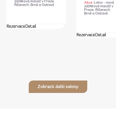
zážitková masáž v Praze,
Akce:
Lotos - nová
Říčanech, Brně a Ostravě
zážitková masáž v
Praze, Říčanech,
Brně a Ostravě
Rezervace
Detail
Rezervace
Detail
Zobrazit další salony