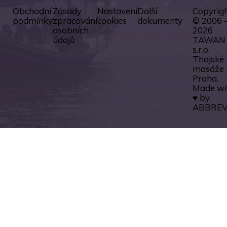
Obchodní
Zásady
Nastavení
Další
Copyrig
podmínky
zpracování
cookies
dokumenty
© 2006 
osobních
2026
údajů
TAWAN
s.r.o.
Thajské
masáže
Praha.
Made wi
♥ by
ABBREV