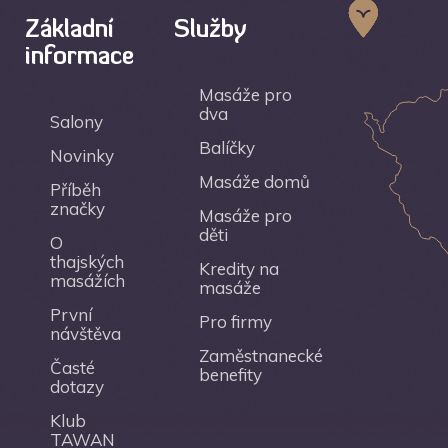
Základní
Služby
informace
Masáže pro
dva
Salony
Balíčky
Novinky
Masáže domů
Příběh
značky
Masáže pro
děti
O
thajských
Kredity na
masážích
masáže
První
Pro firmy
návštěva
Zaměstnanecké
Časté
benefity
dotazy
Klub
TAWAN