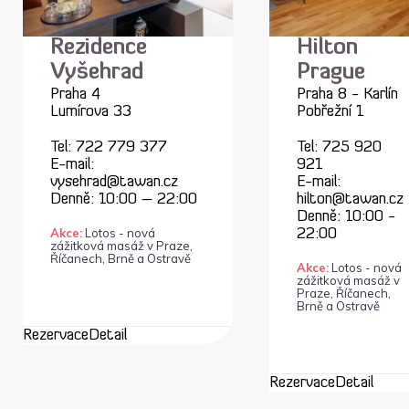
Rezidence
Hilton
Vyšehrad
Prague
Praha 4
Praha 8 - Karlín
Lumírova 33
Pobřežní 1
Tel:
722 779 377
Tel:
725 920
E-mail:
921
vysehrad@tawan.cz
E-mail:
Denně: 10:00 – 22:00
hilton@tawan.cz
Denně: 10:00 -
Akce:
Lotos - nová
22:00
zážitková masáž v Praze,
Říčanech, Brně a Ostravě
Akce:
Lotos - nová
zážitková masáž v
Praze, Říčanech,
Brně a Ostravě
Rezervace
Detail
Rezervace
Detail