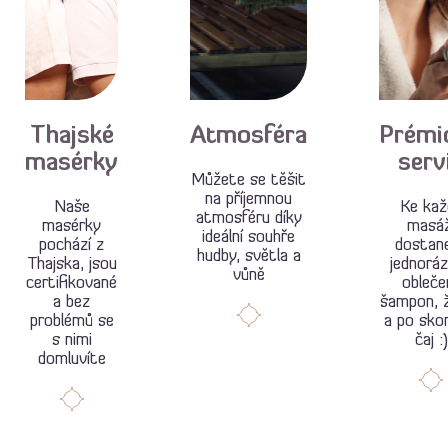
Thajské
Atmosféra
Prémi
masérky
serv
Můžete se těšit
na příjemnou
Naše
Ke kaž
atmosféru díky
masérky
masáž
ideální souhře
pochází z
dostan
hudby, světla a
Thajska, jsou
jednorá
vůně
certifikované
oblečen
a bez
šampon, 
problémů se
a po sko
s nimi
čaj :)
domluvíte