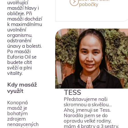
uvolňující
pobočky
masáží hlavy i
obličeje. Při
masáži dochází
k maximálnímu
uvolnění
organismu,
odstranění
únavy a bolesti.
Po masáži
Euforia Oil se
budete cítit
svěží a plni
vitality.
Kdy masáž
využít
TESS
Představujeme naši
Konopná
skromnou a skvělou…
masáž je
Ahoj, jmenuji se Tess.
bohatým
Narodila jsem se do
zdrojem
opravdu velké rodiny,
nenasycených
mám 4 bratry a 3 sestry.