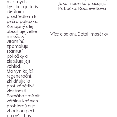
mastných
Jako masérka pracuji j...
kyselin a je tedy
Pobočka:
Rooseveltova
ideálním
prostředkem k
péči o pokožku.
Konopný olej
obsahuje velké
Více o salonu
Detail masérky
množství
vitamínů,
zpomaluje
stárnutí
pokožky a
zlepšuje její
vzhled.
Má vynikající
regenerační,
zklidňující a
protizánětlivé
vlastnosti.
Pomáhá zmírnit
většinu kožních
problémů a je
vhodnou péčí
pro všechny