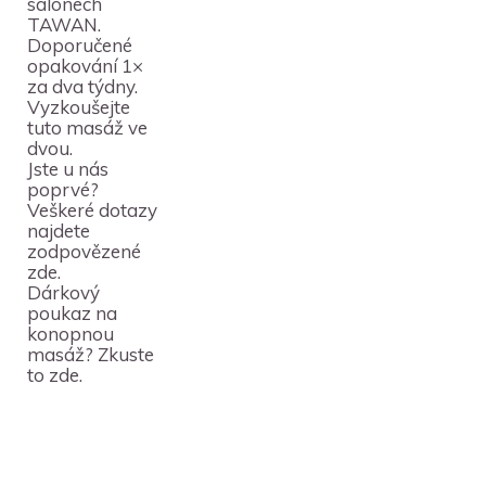
salonech
TAWAN
.
Doporučené
opakování 1×
za dva týdny.
Vyzkoušejte
tuto masáž
ve
dvou
.
Jste u nás
poprvé?
Veškeré dotazy
najdete
zodpovězené
zde
.
Dárkový
poukaz na
konopnou
masáž? Zkuste
to
zde
.