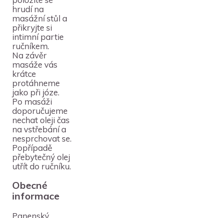
hrudí na
masážní stůl a
přikryjte si
intimní partie
ručníkem.
Na závěr
masáže vás
krátce
protáhneme
jako při józe.
Po masáži
doporučujeme
nechat oleji čas
na vstřebání a
nesprchovat se.
Popřípadě
přebytečný olej
utřít do ručníku.
Obecné
informace
Panenský