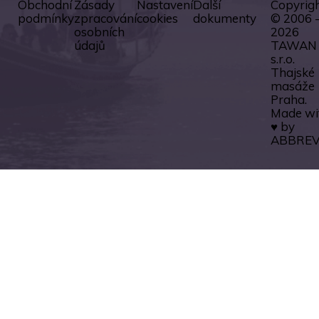
Obchodní
Zásady
Nastavení
Další
Copyrig
podmínky
zpracování
cookies
dokumenty
© 2006 
osobních
2026
údajů
TAWAN
s.r.o.
Thajské
masáže
Praha.
Made wi
♥ by
ABBREV