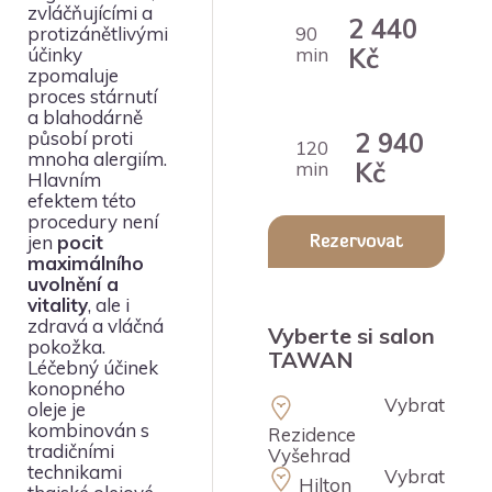
zvláčňujícími a
2 440
protizánětlivými
90
Kč
účinky
min
zpomaluje
proces stárnutí
a blahodárně
působí proti
2 940
120
mnoha alergiím.
Kč
min
Hlavním
efektem této
procedury není
jen
pocit
Rezervovat
maximálního
uvolnění a
masáž
vitality
, ale i
zdravá a vláčná
Vyberte si salon
pokožka.
TAWAN
Léčebný účinek
konopného
Vybrat
oleje je
kombinován s
Rezidence
tradičními
Vyšehrad
technikami
Vybrat
Hilton