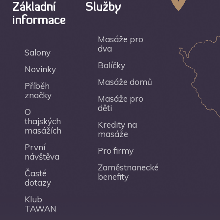
Základní
Služby
informace
Masáže pro
dva
Salony
Balíčky
Novinky
Masáže domů
Příběh
značky
Masáže pro
děti
O
thajských
Kredity na
masážích
masáže
První
Pro firmy
návštěva
Zaměstnanecké
Časté
benefity
dotazy
Klub
TAWAN