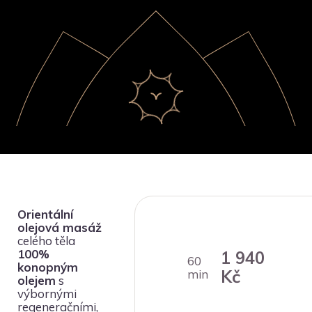
Orientální
olejová masáž
celého těla
100%
1 940
60
konopným
Kč
min
olejem
s
výbornými
regeneračními,