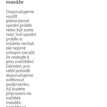
masáže
Doporučujeme
využít
jednorázové
spodní prádlo
nebo být zcela
nazí. Své spodní
prádlo si
můžete nechat,
ale nejsme
schopni zaručit,
že nedojde k
jeho znečištění.
Dámám, pro
větší pohodlí,
doporučujeme
svléknout
podprsenku.
Až budete
připraveni na
začátek
masáže,
položíte se