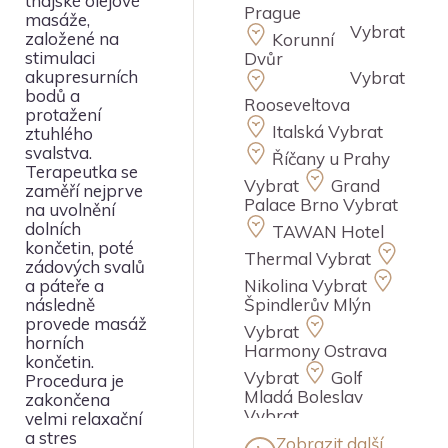
thajské olejové
Prague
masáže,
Vybrat
založené na
Korunní
stimulaci
Dvůr
akupresurních
Vybrat
bodů a
Rooseveltova
protažení
Italská
Vybrat
ztuhlého
svalstva.
Říčany u Prahy
Terapeutka se
Vybrat
Grand
zaměří nejprve
Palace Brno
Vybrat
na uvolnění
dolních
TAWAN Hotel
končetin, poté
Thermal
Vybrat
zádových svalů
Nikolina
Vybrat
a páteře a
Špindlerův Mlýn
následně
provede masáž
Vybrat
horních
Harmony Ostrava
končetin.
Vybrat
Golf
Procedura je
Mladá Boleslav
zakončena
Vybrat
velmi relaxační
a stres
Zobrazit další