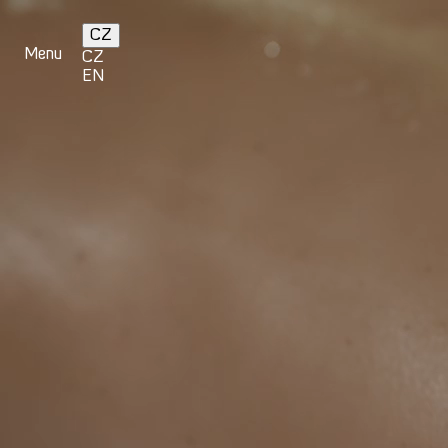
Přejít
k
CZ
hlavnímu
Menu
CZ
obsahu
EN