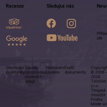
Recenze
Sledujte nás
News
Nenec
ujít z
akce 
Přihla
zde
Obchodní
Zásady
Nastavení
Další
Copyrig
podmínky
zpracování
cookies
dokumenty
© 2006 
osobních
2026
údajů
TAWAN
s.r.o.
Thajské
masáže
Praha.
Made wi