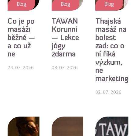
Blog
Blog
Blog
Co je po
TAWAN
Thajská
masáži
Korunní
masáž na
běžné —
— Lekce
bolest
a co už
jógy
zad: co o
ne
zdarma
ní říká
výzkum,
24. 07. 2026
08. 07. 2026
ne
marketing
02. 07. 2026