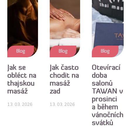
Blog
Blog
Blog
Jak se
Jak často
Otevírací
obléct na
chodit na
doba
thajskou
masáž
salonů
masáž
zad
TAWAN v
prosinci
13. 03. 2026
13. 03. 2026
a během
vánočních
svátků