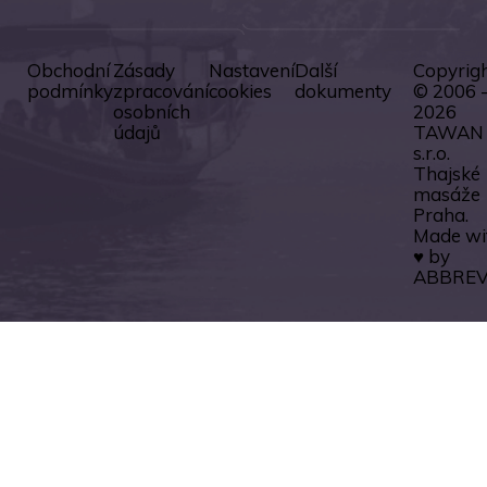
Obchodní
Zásady
Nastavení
Další
Copyrig
podmínky
zpracování
cookies
dokumenty
© 2006 
osobních
2026
údajů
TAWAN
s.r.o.
Thajské
masáže
Praha.
Made wi
♥ by
ABBREV