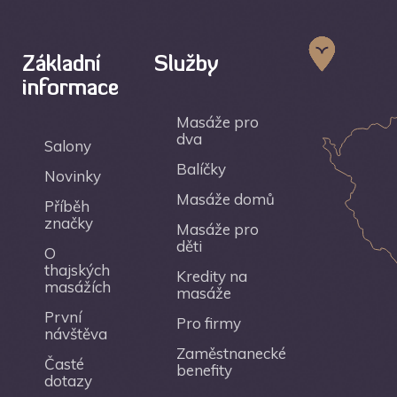
Základní
Služby
informace
Masáže pro
dva
Salony
Balíčky
Novinky
Masáže domů
Příběh
značky
Masáže pro
děti
O
thajských
Kredity na
masážích
masáže
První
Pro firmy
návštěva
Zaměstnanecké
Časté
benefity
dotazy