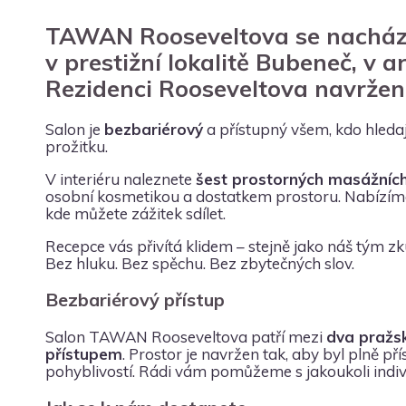
TAWAN Rooseveltova se nachází 
v prestižní lokalitě Bubeneč, v 
Rezidenci Rooseveltova navrže
Salon je
bezbariérový
a přístupný všem, kdo hledaj
prožitku.
V interiéru naleznete
šest prostorných masážních
osobní kosmetikou a dostatkem prostoru. Nabízím
kde můžete zážitek sdílet.
Recepce vás přivítá klidem – stejně jako náš tým 
Bez hluku. Bez spěchu. Bez zbytečných slov.
Bezbariérový přístup
Salon TAWAN Rooseveltova patří mezi
dva pražs
přístupem
. Prostor je navržen tak, aby byl plně p
pohyblivostí. Rádi vám pomůžeme s jakoukoli indiv