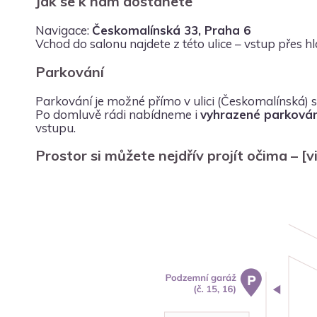
Jak se k nám dostanete
Navigace:
Českomalínská 33, Praha 6
Vchod do salonu najdete z této ulice – vstup přes hl
Parkování
Parkování je možné přímo v ulici (Českomalínská) 
Po domluvě rádi nabídneme i
vyhrazené parkován
vstupu.
Prostor si můžete nejdřív projít očima –
[v