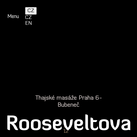
Přejít
‹
›
k
CZ
hlavnímu
Menu
CZ
obsahu
EN
Thajské masáže Praha 6-
Bubeneč
Rooseveltova
1
12