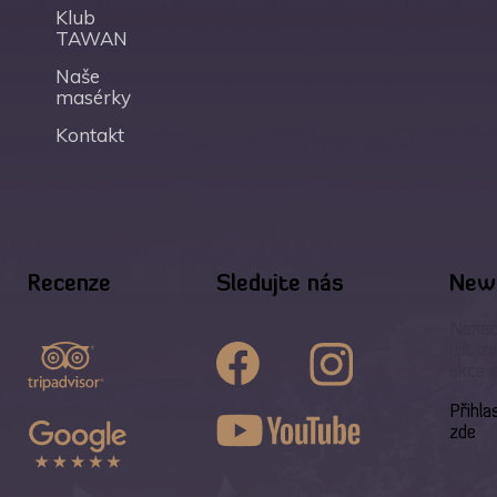
Klub
TAWAN
Naše
masérky
Kontakt
Recenze
Sledujte nás
News
Nenec
ujít z
akce 
Přihla
zde