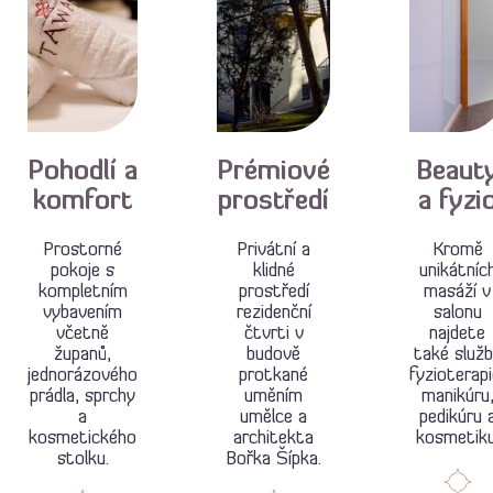
Pohodlí a
Prémiové
Beaut
komfort
prostředí
a fyzi
Prostorné
Privátní a
Kromě
pokoje s
klidné
unikátníc
kompletním
prostředí
masáží v
vybavením
rezidenční
salonu
včetně
čtvrti v
najdete
županů,
budově
také služ
jednorázového
protkané
fyzioterapi
prádla, sprchy
uměním
manikúru
a
umělce a
pedikúru 
kosmetického
architekta
kosmetiku
stolku.
Bořka Šípka.