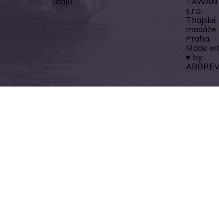
údajů
TAWAN
s.r.o.
Thajské
masáže
Praha.
Made wi
♥ by
ABBREV