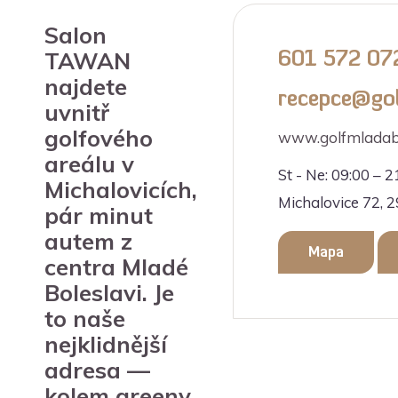
Salon
TAWAN
601 572 07
najdete
recepce@gol
uvnitř
golfového
www.golfmladabo
areálu v
St - Ne: 09:00 – 2
Michalovicích,
Michalovice 72, 
pár minut
autem z
Mapa
centra Mladé
Boleslavi. Je
to naše
nejklidnější
adresa —
kolem greeny,