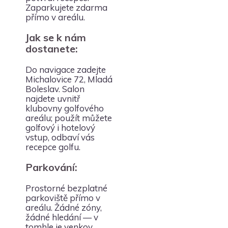
Zaparkujete zdarma
přímo v areálu.
Jak se k nám
dostanete:
Do navigace zadejte
Michalovice 72, Mladá
Boleslav. Salon
najdete uvnitř
klubovny golfového
areálu; použít můžete
golfový i hotelový
vstup, odbaví vás
recepce golfu.
Parkování:
Prostorné bezplatné
parkoviště přímo v
areálu. Žádné zóny,
žádné hledání — v
tomhle je venkov