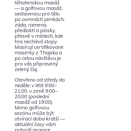
těhotenskou masáž
— a golfovou masáž,
sestavenou pro tělo
po osmnácti jamkách:
záda, ramena,
předloktí a plosky,
přesně v místech, kde
hra nechává stopy.
Masírují certifikované
masérky z Thajska a
po celou návštěvu je
pro vás připravený
zelený čaj.
Otevřeno od středy do
neděle: v létě 9:00–
21:00, v zimě 9:00–
20:00 (poslední
masáž od 19:00).
Mimo golfovou
sezónu může být
otvírací doba kratší —
aktuální časy vám
potvrdí recepce.