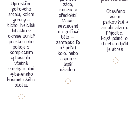
Uprostřed
záda,
golfového
ramena a
Otevřeno
areálu, kolem
předloktí.
všem,
greeny a
Masáž
parkoviště v
ticho. Nejtišší
sestavená
areálu zdarma
lehátko v
pro golfové
Přijeďte, i
okrese uvnitř
tělo —
když jediné, 
prostorného
zahrajete líp
chcete odpáli
pokoje s
už příští
je stres.
kompletním
kolo, nebo
vybavením
aspoň s
včetně
lepší
sprchy a plně
náladou.
vybaveného
kosmetického
stolku.