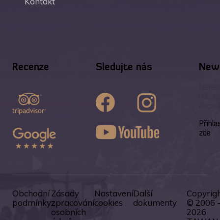
Kontakt
Recenze
Sledujte nás
News
Nenec
ujít z
akce 
Přihla
zde
Obchodní
Zásady
Nastavení
Další
Copyrig
podmínky
zpracování
cookies
dokumenty
© 2006 
osobních
2026