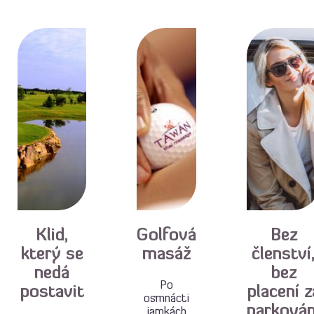
Klid,
Golfová
Bez
který se
masáž
členství
nedá
bez
Po
postavit
placení z
osmnácti
parkován
jamkách