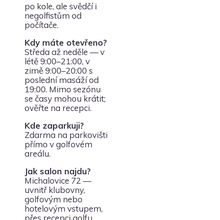
po kole, ale svědčí i
negolfistům od
počítače.
Kdy máte otevřeno?
Středa až neděle — v
létě 9:00–21:00, v
zimě 9:00–20:00 s
poslední masáží od
19:00. Mimo sezónu
se časy mohou krátit;
ověřte na recepci.
Kde zaparkuji?
Zdarma na parkovišti
přímo v golfovém
areálu.
Jak salon najdu?
Michalovice 72 —
uvnitř klubovny,
golfovým nebo
hotelovým vstupem,
přes recepci golfu.