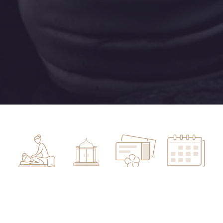
Masáže
Salony
Dárkové
Rezervace
poukazy