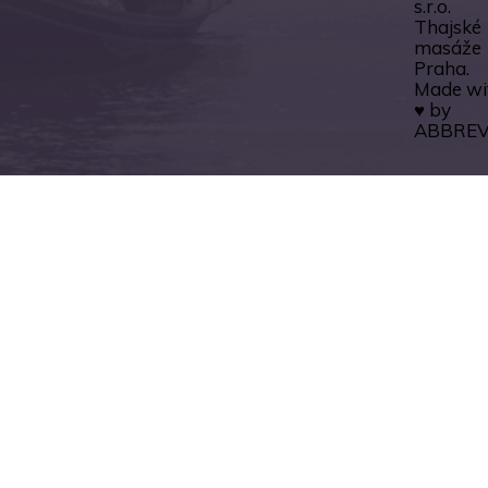
s.r.o.
Thajské
masáže
Praha.
Made wi
♥ by
ABBREV