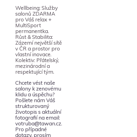
Wellbeing: Služby
salonů ZDARMA
pro Váš relax +
MultiSport
permanentka.
Růst & Stabilita:
Zázemí největší sítě
v ČR a prostor pro
vlastní inovace.
Kolektiv: Přátelský,
mezinárodní a
respektující tým.
Chcete vést naše
salony k zenovému
klidu a úspěchu?
Pošlete nám Váš
strukturovaný
životopis s aktuální
fotografií na email:
votruba@tawan.cz
.
Pro případné
dotazy, prosím