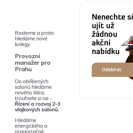
Nenechte s
ujít už
Rosteme a proto
žádnou
hledáme nové
akční
kolegy
nabídku
Provozní
manažer pro
Prahu
Odebírat
Do oblíbených
newsletter
salonů hledáme
nového lídra,
troufnete si na -
Řízení a rozvoj 2-3
vlajkových salonů.
Hledáme
energického a
organizačně