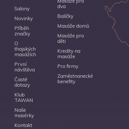
Masáže pro
dva
Salony
Balíčky
Novinky
Masáže domů
Příběh
značky
Masáže pro
děti
O
thajských
Kredity na
masážích
masáže
První
Pro firmy
návštěva
Zaměstnanecké
Časté
benefity
dotazy
Klub
TAWAN
Naše
masérky
Kontakt