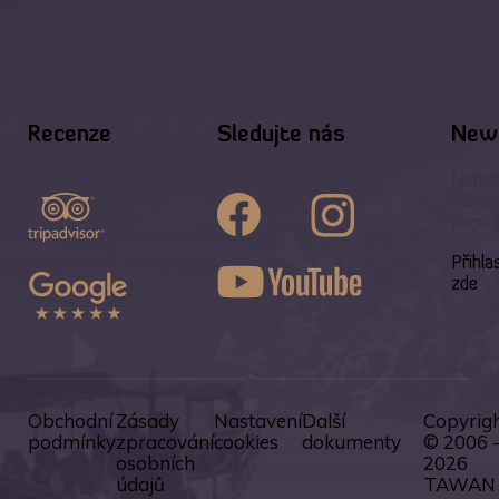
Recenze
Sledujte nás
News
Nenec
ujít z
akce 
Přihla
zde
Obchodní
Zásady
Nastavení
Další
Copyrig
podmínky
zpracování
cookies
dokumenty
© 2006 
osobních
2026
údajů
TAWAN