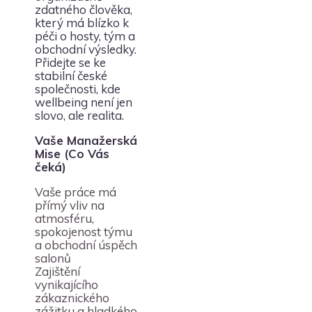
zdatného člověka,
který má blízko k
péči o hosty, tým a
obchodní výsledky.
Přidejte se ke
stabilní české
společnosti, kde
wellbeing není jen
slovo, ale realita.
Vaše Manažerská
Mise (Co Vás
čeká)
Vaše práce má
přímý vliv na
atmosféru,
spokojenost týmu
a obchodní úspěch
salonů
Zajištění
vynikajícího
zákaznického
zážitku a hladkého