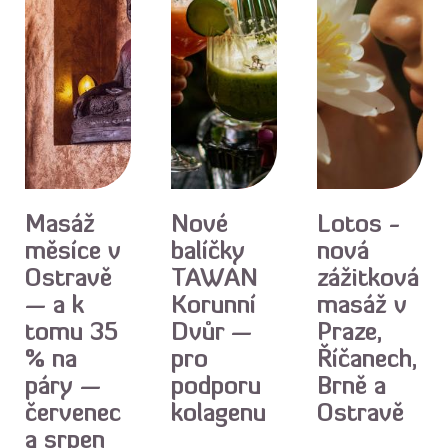
Akce
Akce
Akce
Masáž
Nové
Lotos -
měsíce v
balíčky
nová
Ostravě
TAWAN
zážitková
— a k
Korunní
masáž v
tomu 35
Dvůr —
Praze,
% na
pro
Říčanech,
páry —
podporu
Brně a
červenec
kolagenu
Ostravě
a srpen