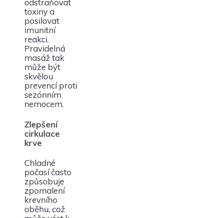
odstraňovat
toxiny a
posilovat
imunitní
reakci.
Pravidelná
masáž tak
může být
skvělou
prevencí proti
sezónním
nemocem.
Zlepšení
cirkulace
krve
Chladné
počasí často
způsobuje
zpomalení
krevního
oběhu, což