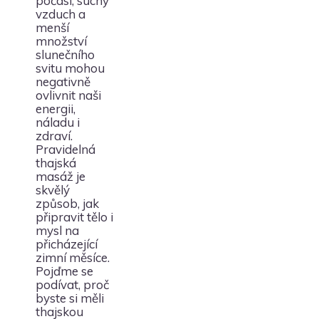
počasí, suchý
vzduch a
menší
množství
slunečního
svitu mohou
negativně
ovlivnit naši
energii,
náladu i
zdraví.
Pravidelná
thajská
masáž je
skvělý
způsob, jak
připravit tělo i
mysl na
přicházející
zimní měsíce.
Pojďme se
podívat, proč
byste si měli
thajskou