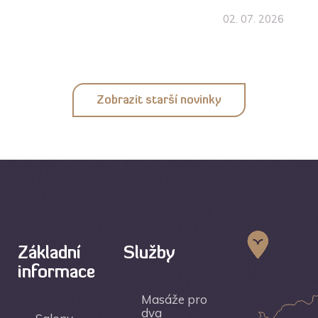
02. 07. 2026
Zobrazit starší novinky
Základní
Služby
informace
Masáže pro
dva