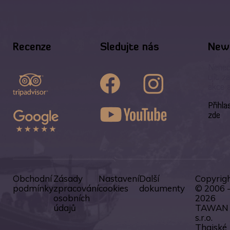
Recenze
Sledujte nás
News
Nenec
ujít z
akce 
Přihla
zde
Obchodní
Zásady
Nastavení
Další
Copyrig
podmínky
zpracování
cookies
dokumenty
© 2006 
osobních
2026
údajů
TAWAN
s.r.o.
Thajské