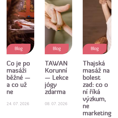
Blog
Blog
Blog
Co je po
TAWAN
Thajská
masáži
Korunní
masáž na
běžné —
— Lekce
bolest
a co už
jógy
zad: co o
ne
zdarma
ní říká
výzkum,
24. 07. 2026
08. 07. 2026
ne
marketing