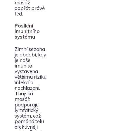
masáž
dopřát právě
teď.
Posílení
imunitního
systému
Zimní sezóna
je období, kdy
je naše
imunita
vystavena
většímu riziku
infekcí a
nachlazení.
Thajská
masáž
podporuje
lymfatický
systém, což
pomáhá tělu
efektivněji