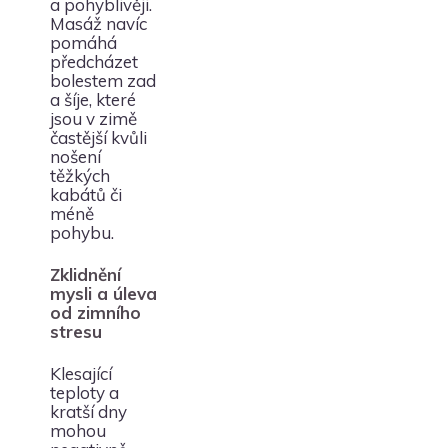
a pohyblivěji.
Masáž navíc
pomáhá
předcházet
bolestem zad
a šíje, které
jsou v zimě
častější kvůli
nošení
těžkých
kabátů či
méně
pohybu.
Zklidnění
mysli a úleva
od zimního
stresu
Klesající
teploty a
kratší dny
mohou