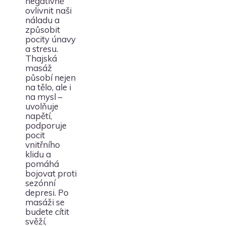
negativně
ovlivnit naši
náladu a
způsobit
pocity únavy
a stresu.
Thajská
masáž
působí nejen
na tělo, ale i
na mysl –
uvolňuje
napětí,
podporuje
pocit
vnitřního
klidu a
pomáhá
bojovat proti
sezónní
depresi. Po
masáži se
budete cítit
svěží,