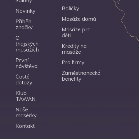
Salony
Balíčky
Novinky
Masáže domů
Příběh
značky
Masáže pro
děti
O
thajských
Kredity na
masážích
masáže
První
Pro firmy
návštěva
Zaměstnanecké
Časté
benefity
dotazy
Klub
TAWAN
Naše
masérky
Kontakt