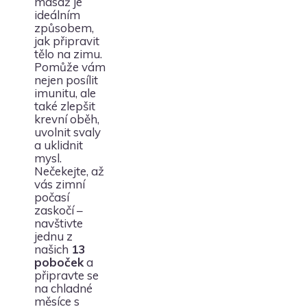
masáž je
ideálním
způsobem,
jak připravit
tělo na zimu.
Pomůže vám
nejen posílit
imunitu, ale
také zlepšit
krevní oběh,
uvolnit svaly
a uklidnit
mysl.
Nečekejte, až
vás zimní
počasí
zaskočí –
navštivte
jednu z
našich
13
poboček
a
připravte se
na chladné
měsíce s