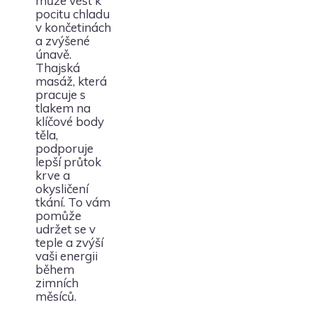
může vést k
pocitu chladu
v končetinách
a zvýšené
únavě.
Thajská
masáž, která
pracuje s
tlakem na
klíčové body
těla,
podporuje
lepší průtok
krve a
okysličení
tkání. To vám
pomůže
udržet se v
teple a zvýší
vaši energii
během
zimních
měsíců.