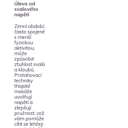
Úleva od
svalového
napětí
Zimní období,
často spojené
s menší
fyzickou
aktivitou,
může
způsobit
ztuhlost svalů
a kloubů.
Protahovací
techniky
thajské
masáže
uvolňují
napětí a
zlepšují
pružnost, což
vám pomůže
cítit se lehčeji