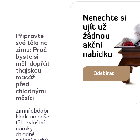
Nenechte si
ujít už
Připravte
žádnou
své tělo na
akční
zimu: Proč
nabídku
byste si
měli dopřát
thajskou
Odebírat
masáž
před
newsletter
chladnými
měsíci
Zimní období
klade na naše
tělo zvláštní
nároky –
chladné