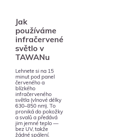
Jak
používáme
infračervené
světlo v
TAWANu
Lehnete si na 15
minut pod panel
červeného a
blízkého
infračerveného
světla (vlnové délky
630–850 nm). To
proniká do pokožky
a svalů a předává
jim jemné teplo —
bez UV, takže
žádné spálení.