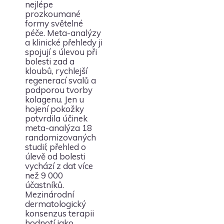
nejlépe
prozkoumané
formy světelné
péče. Meta-analýzy
a klinické přehledy ji
spojují s úlevou při
bolesti zad a
kloubů, rychlejší
regenerací svalů a
podporou tvorby
kolagenu. Jen u
hojení pokožky
potvrdila účinek
meta-analýza 18
randomizovaných
studií; přehled o
úlevě od bolesti
vychází z dat více
než 9 000
účastníků.
Mezinárodní
dermatologický
konsenzus terapii
hodnotí jako