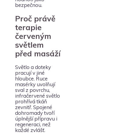
bezpečnou.
Proč právě
terapie
červeným
světlem
před masáží
Světlo a doteky
pracují v jiné
hloubce. Ruce
masérky uvolňují
sval z povrchu,
infračervené světlo
prohřívá tkáň
zevnitř. Spojené
dohromady tvoří
úplnější přípravu i
regeneraci, než
každé zvlášť.