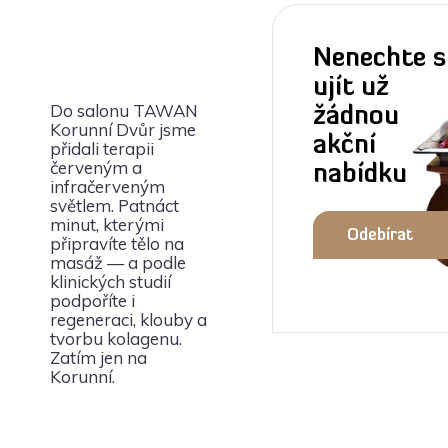
Nenechte s
ujít už
Do salonu TAWAN
žádnou
Korunní Dvůr jsme
akční
přidali terapii
červeným a
nabídku
infračerveným
světlem. Patnáct
minut, kterými
Odebírat
připravíte tělo na
masáž — a podle
klinických studií
newsletter
podpoříte i
regeneraci, klouby a
tvorbu kolagenu.
Zatím jen na
Korunní.