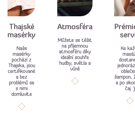
Thajské
Atmosféra
Prémi
masérky
serv
Můžete se těšit
na příjemnou
Naše
Ke kaž
atmosféru díky
masérky
masáž
ideální souhře
pochází z
dostan
hudby, světla a
Thajska, jsou
jednorá
vůně
certifikované
oblečen
a bez
šampon, 
problémů se
a po sko
s nimi
čaj :)
domluvíte