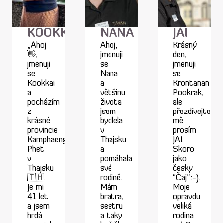
KOOKKAI
NANA
JAI
„Ahoj
Ahoj,
Krásný
👋,
jmenuji
den,
jmenuji
se
jmenuji
se
Nana
se
Kookkai
a
Krontanan
a
většinu
Pookrak,
pocházím
života
ale
z
jsem
přezdívejte
krásné
bydlela
mě
provincie
v
prosím
Kamphaeng
Thajsku
JAI.
Phet
a
Skoro
v
pomáhala
jako
Thajsku
své
česky
🇹🇭.
rodině.
“Čaj”:-).
Je mi
Mám
Moje
41 let
bratra,
opravdu
a jsem
sestru
veliká
hrdá
a taky
rodina