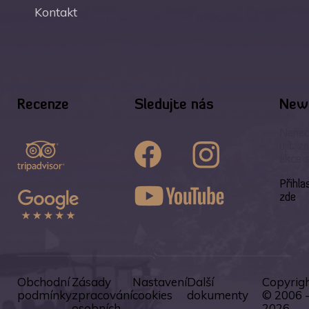
Kontakt
Recenze
Sledujte nás
News
Nenec
ujít z
akce 
Přihla
zde
Obchodní
Zásady
Nastavení
Další
Copyrig
podmínky
zpracování
cookies
dokumenty
© 2006 
osobních
2026