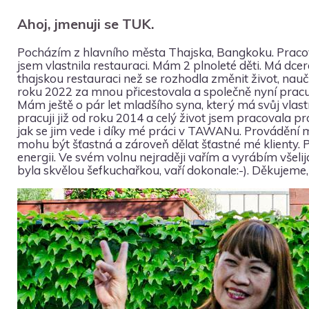
Ahoj, jmenuji se TUK.
Pocházím z hlavního města Thajska, Bangkoku. Pracova
jsem vlastnila restauraci. Mám 2 plnoleté děti. Má d
thajskou restauraci než se rozhodla změnit život, nau
roku 2022 za mnou přicestovala a společně nyní pra
Mám ještě o pár let mladšího syna, který má svůj vla
pracuji již od roku 2014 a celý život jsem pracovala pr
jak se jim vede i díky mé práci v TAWANu. Provádění 
mohu být šťastná a zároveň dělat šťastné mé klienty
energii. Ve svém volnu nejraději vařím a vyrábím všel
byla skvělou šefkuchařkou, vaří dokonale:-). Děkujeme, ž