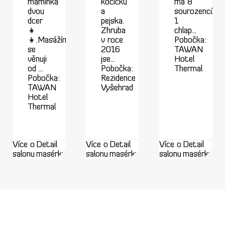
maminka
kočičku
má 8
dvou
a
sourozenců,
dcer
pejska.
1
👧
Zhruba
chlap...
👧.Masážím
v roce
Pobočka:
se
2016
TAWAN
věnuji
jse...
Hotel
od ...
Pobočka:
Thermal
Pobočka:
Rezidence
TAWAN
Vyšehrad
Hotel
Thermal
Více o
Detail
Více o
Detail
Více o
Detail
salonu
masérky
salonu
masérky
salonu
masérky