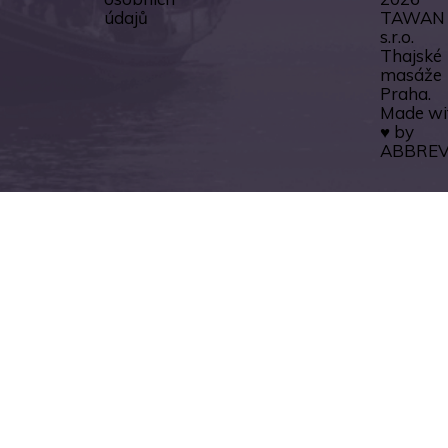
údajů
TAWAN
s.r.o.
Thajské
masáže
Praha.
Made wi
♥ by
ABBREV